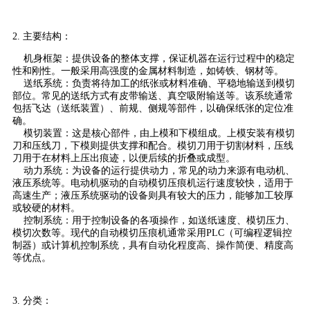
2. 主要结构：
机身框架：提供设备的整体支撑，保证机器在运行过程中的稳定
性和刚性。一般采用高强度的金属材料制造，如铸铁、钢材等。
送纸系统：负责将待加工的纸张或材料准确、平稳地输送到模切
部位。常见的送纸方式有皮带输送、真空吸附输送等。该系统通常
包括飞达（送纸装置）、前规、侧规等部件，以确保纸张的定位准
确。
模切装置：这是核心部件，由上模和下模组成。上模安装有模切
刀和压线刀，下模则提供支撑和配合。模切刀用于切割材料，压线
刀用于在材料上压出痕迹，以便后续的折叠或成型。
动力系统：为设备的运行提供动力，常见的动力来源有电动机、
液压系统等。电动机驱动的自动模切压痕机运行速度较快，适用于
高速生产；液压系统驱动的设备则具有较大的压力，能够加工较厚
或较硬的材料。
控制系统：用于控制设备的各项操作，如送纸速度、模切压力、
模切次数等。现代的自动模切压痕机通常采用PLC（可编程逻辑控
制器）或计算机控制系统，具有自动化程度高、操作简便、精度高
等优点。
3. 分类：