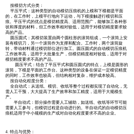
按模切方式分类：
平压平式：这种类型的自动模切压痕机的上模和下模都是平面
的，在工作时，上模平行地向下运动，与下模接触进行模切和压
痕。平压平式的优点是模切精度高、适用范围广，能够加工各种形
状和厚度的材料，但工作效率相对较低，适用于对模切精度要求较
高的产品。
圆压圆式：其模切装置由两个圆柱形的滚筒组成，一个滚筒上安
装有模切刀，另一个滚筒作为支撑和配合。工作时，两个滚筒旋
转，带动材料通过模切部位进行加工。圆压圆式的自动模切压痕机
工作效率高，适用于大批量生产，但模切精度相对较低，适用于对
模切精度要求不高的产品。
圆压平式：结合了平压平式和圆压圆式的特点，上模是圆形的
滚筒，下模是平面的工作台。这种类型的设备在保证一定模切精度
的同时，工作效率也较高，但结构相对复杂，维护成本较高。
按自动化程度分类：
全自动式：从送纸、模切、收纸等整个过程都实现了自动化，无
需人工干预，大大提高了生产效率和加工精度，适用于大规模生
产。
半自动式：部分操作需要人工辅助，如送纸、收纸等环节可能
需要人工参与，但模切过程是自动进行的。半自动式的自动模切压
痕机适用于中小规模的生产或对自动化程度要求不高的企业。
4. 特点与优势：