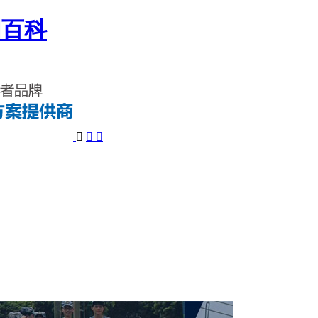
国百科


