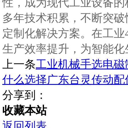
性，成为现代工业设备的
多年技术积累，不断突破
定制化解决方案。在工业4
生产效率提升，为智能化
上一条
工业机械手选电磁
什么选择广东台灵传动配
分享到：
收藏本站
返回列表