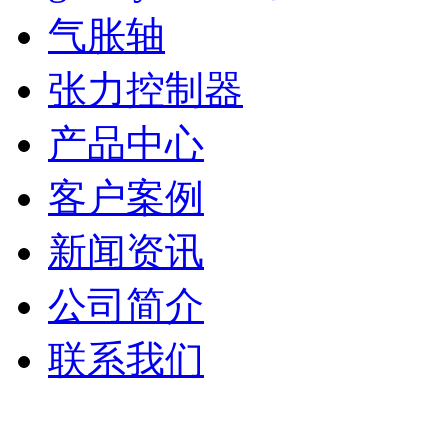
气胀轴
张力控制器
产品中心
客户案例
新闻资讯
公司简介
联系我们