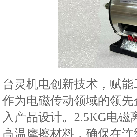
台灵机电创新技术，赋能
作为电磁传动领域的领先
入产品设计。2.5KG电
高温摩擦材料，确保在连