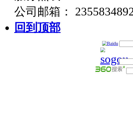
公司邮箱：
235583489
回到顶部