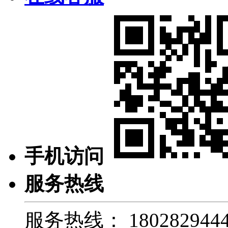
手机访问
服务热线
服务热线：
180282944