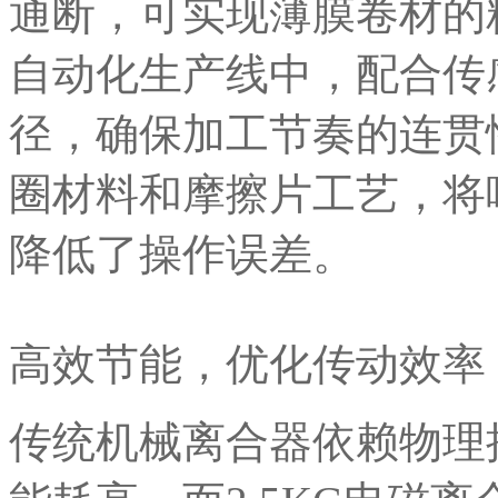
通断，可实现薄膜卷材的
自动化生产线中，配合传
径，确保加工节奏的连贯
圈材料和摩擦片工艺，将
降低了操作误差。
高效节能，优化传动效率
传统机械离合器依赖物理