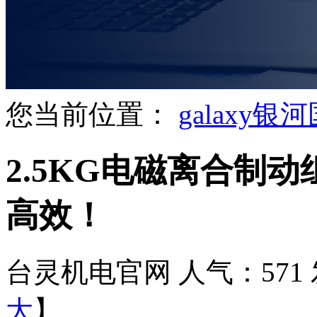
您当前位置：
galaxy银
2.5KG电磁离合制
高效！
台灵机电官网
人气：571
大
】