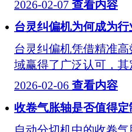
2026-02-07
查看内容
台灵纠偏机为何成为行
台灵纠偏机凭借精准高
域赢得了广泛认可，其定制
2026-02-06
查看内容
收卷气胀轴是否值得定
自动分切机中的收卷气